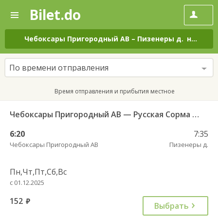
Bilet.do
—
Bilet.do
Поиск
и
покупка
Чебоксары Пригородный АВ
–
Пизенеры д.
на все дни
билетов
на
автобус
По времени отправления
онлайн
Время отправления и прибытия местное
Чебоксары Пригородный АВ — Русская Сорма с. 128
6:20
7:35
Чебоксары Пригородный АВ
Пизенеры д.
Пн,Чт,Пт,Сб,Вс
с 01.12.2025
152
руб.
Выбрать