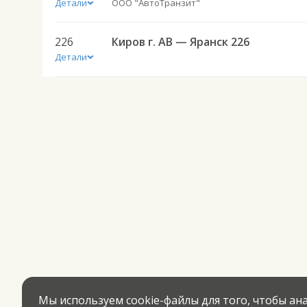
Детали
ООО "АвтоТранзит"
226
Киров г. АВ — Яранск 226
Детали
Мы используем cookie-файлы для того, чтобы а