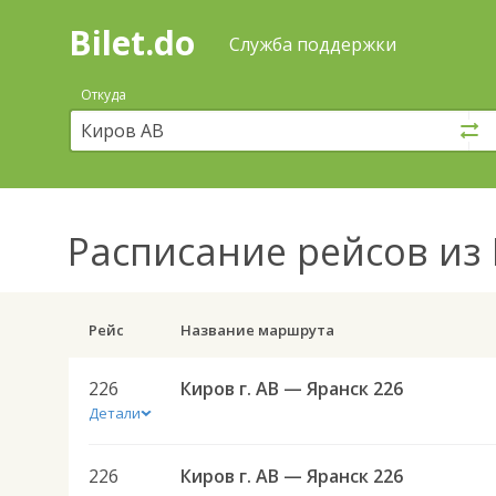
Bilet.do
—
Bilet.do
Поиск
Служба поддержки
и
покупка
Откуда
билетов
на
автобус
онлайн
Расписание рейсов
из 
Рейс
Название маршрута
226
Киров г. АВ — Яранск 226
Детали
226
Киров г. АВ — Яранск 226