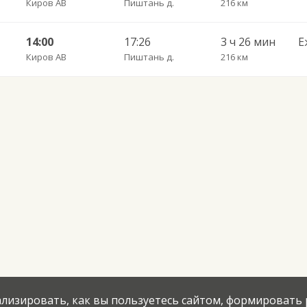
Киров АВ
Пиштань д.
216 км
14:00
17:26
3 ч 26 мин
Е
Киров АВ
Пиштань д.
216 км
нализировать, как вы пользуетесь сайтом, формировать