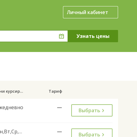
Личный кабинет
Дни курсирования
Тариф
жедневно
—
Выбрать
Пн,Вт,Ср,Чт,Пт
—
Выбрать