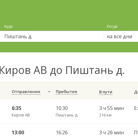
Куда
Когда
на все дни
Киров АВ до Пиштань д.
Отправление
Прибытие
В пути
6:35
10:30
3 ч 55 мин
Е
Киров АВ
Пиштань д.
216 км
13:00
16:26
3 ч 26 мин