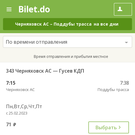
Bilet.do
—
Bilet.do
Поиск
и
покупка
Черняховск АС
–
Поддубы трасса
на все дни
билетов
на
автобус
По времени отправления
онлайн
Время отправления и прибытия местное
343 Черняховск АС — Гусев КДП
7:15
7:38
Черняховск АС
Поддубы трасса
Пн,Вт,Ср,Чт,Пт
с 25.02.2023
71
руб.
Выбрать