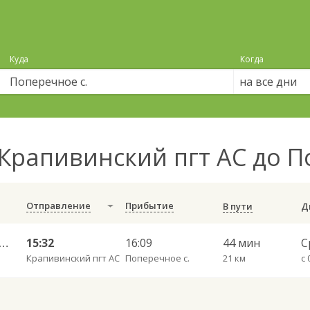
Куда
Когда
на все дни
Крапивинский пгт АС до П
Отправление
Прибытие
В пути
огорский АС — Арсеново 573ср
15:32
16:09
44 мин
С
Крапивинский пгт АС
Поперечное с.
21 км
с 