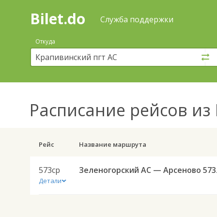
Bilet.do
—
Bilet.do
Поиск
Служба поддержки
и
покупка
Откуда
билетов
на
автобус
онлайн
Расписание рейсов
из 
Рейс
Название маршрута
573ср
Зелен
Детали