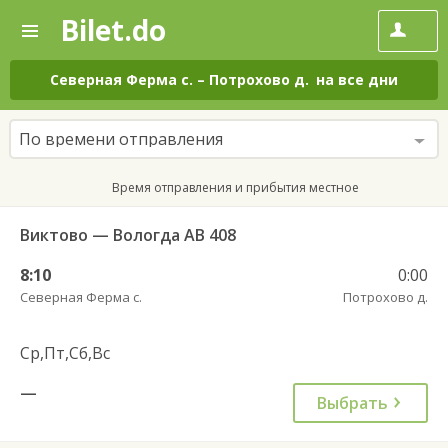
Bilet.do
—
Bilet.do
Поиск
и
покупка
Северная Ферма с.
–
Потрохово д.
на все дни
билетов
на
автобус
По времени отправления
онлайн
Время отправления и прибытия местное
Виктово — Вологда АВ 408
8:10
0:00
Северная Ферма с.
Потрохово д.
Ср,Пт,Сб,Вс
—
Выбрать