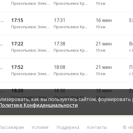
Прокопьевск Электропром
Прокопьевск Красный Углекоп
10 км
евск АК Электропром — Новокузнецк АВ 151о
17:15
17:31
16 мин
Е
Прокопьевск Электропром
Прокопьевск Красный Углекоп
10 км
 — Новокузнецк АВ 178т
17:22
17:38
21 мин
В
Прокопьевск Электропром
Прокопьевск Красный Углекоп
10 км
с 
 — Новокузнецк АВ 178т
17:52
18:08
21 мин
Прокопьевск Электропром
Прокопьевск Красный Углекоп
10 км
с 
евск АК Электропром — Новокузнецк АВ 151о
18:20
18:36
16 мин
Е
Прокопьевск Электропром
Прокопьевск Красный Углекоп
10 км
нализировать, как вы пользуетесь сайтом, формировать
Политике Конфиденциальности
Пассажирам
Условия
Поддержка
Контакты
© «Б