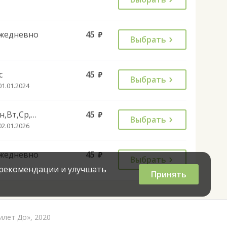
жедневно
45
руб.
Выбрать
с
45
руб.
Выбрать
01.01.2024
Пн,Вт,Ср,Чт,Пт,Сб
45
руб.
Выбрать
02.01.2026
жедневно
45
руб.
Выбрать
 рекомендации и улучшать
Принять
илет До», 2020