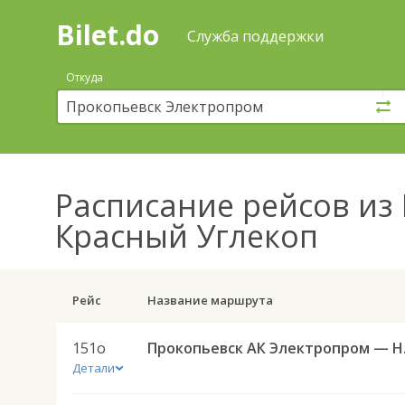
Bilet.do
—
Bilet.do
Поиск
Служба поддержки
и
покупка
Откуда
билетов
на
автобус
онлайн
Расписание рейсов
из 
Красный Углекоп
Рейс
Название маршрута
151о
Прокопь
Детали