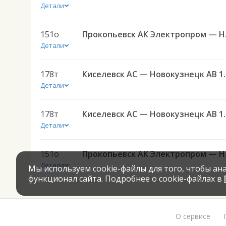
Детали
151о
Прокопь
Детали
178т
Киселевск АС
Детали
178т
Киселевск АС
Детали
151о
Прокопь
Детали
Мы используем cookie-файлы для того, чтобы а
функционал сайта. Подробнее о cookie-файлах в
О сервисе