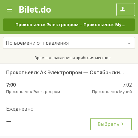
Bilet.do
—
Bilet.do
Поиск
и
покупка
Прокопьевск Электропром
–
Прокопьевск Музей
на
билетов
на
автобус
По времени отправления
онлайн
Время отправления и прибытия местное
Прокопьевск АК Электропром — Октябрьский (Прок) 557н
7:00
7:02
Прокопьевск Электропром
Прокопьевск Музей
Ежедневно
—
Выбрать