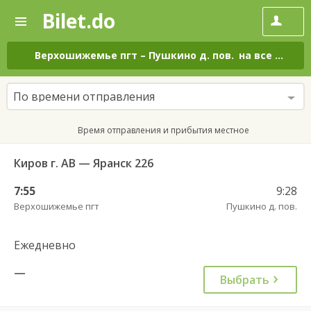
Bilet.do
—
Bilet.do
Поиск
и
покупка
Верхошижемье пгт
–
Пушкино д. пов.
на все дни
билетов
на
автобус
По времени отправления
онлайн
Время отправления и прибытия местное
Киров г. АВ — Яранск 226
7:55
9:28
Верхошижемье пгт
Пушкино д. пов.
Ежедневно
—
Выбрать