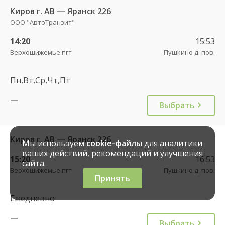
Киров г. АВ — Яранск 226
ООО "АвтоТранзит"
14:20
15:53
Верхошижемье пгт
Пушкино д. пов.
Пн,Вт,Ср,Чт,Пт
—
Выбрать
Киров г. АВ — Яранск 226
Мы используем
cookie-файлы
для аналитики
ваших действий, рекомендаций и улучшения
15:20
16:53
сайта.
Верхошижемье пгт
Пушкино д. пов.
Принять
Ежедневно
—
Выбрать