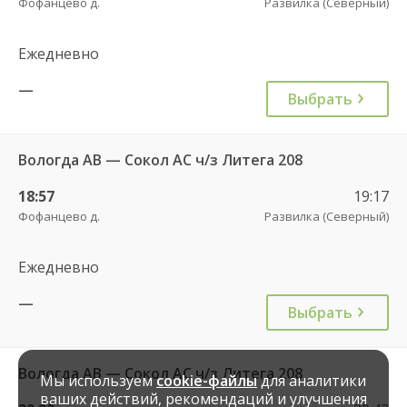
Фофанцево д.
Развилка (Северный)
Ежедневно
—
Выбрать
Вологда АВ — Сокол АС ч/з Литега 208
18:57
19:17
Фофанцево д.
Развилка (Северный)
Ежедневно
—
Выбрать
Вологда АВ — Сокол АС ч/з Литега 208
Мы используем
cookie-файлы
для аналитики
ваших действий, рекомендаций и улучшения