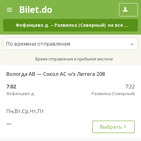
Bilet.do
—
Bilet.do
Поиск
и
покупка
Фофанцево д.
–
Развилка (Северный)
на все дни
билетов
на
автобус
По времени отправления
онлайн
Время отправления и прибытия местное
Вологда АВ — Сокол АС ч/з Литега 208
7:02
7:22
Фофанцево д.
Развилка (Северный)
Пн,Вт,Ср,Чт,Пт
—
Выбрать