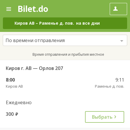
Bilet.do
—
Bilet.do
Поиск
и
покупка
Киров АВ
–
Раменье д. пов.
на все дни
билетов
на
автобус
По времени отправления
онлайн
Время отправления и прибытия местное
Киров г. АВ — Орлов 207
8:00
9:11
Киров АВ
Раменье д. пов.
Ежедневно
300
руб.
Выбрать