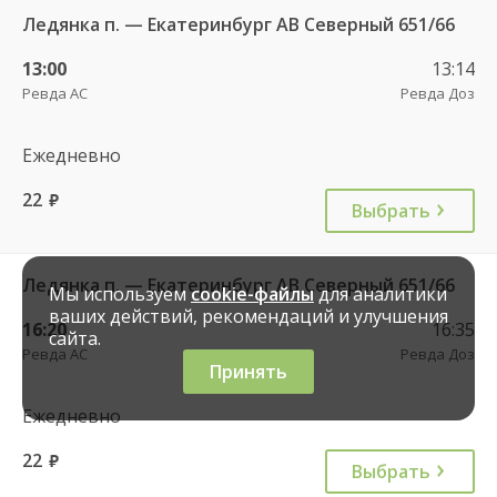
Ледянка п. — Екатеринбург АВ Северный 651/66
13:00
13:14
Ревда АС
Ревда Доз
Ежедневно
22
руб.
Выбрать
Ледянка п. — Екатеринбург АВ Северный 651/66
Мы используем
cookie-файлы
для аналитики
ваших действий, рекомендаций и улучшения
16:20
16:35
сайта.
Ревда АС
Ревда Доз
Принять
Ежедневно
22
руб.
Выбрать