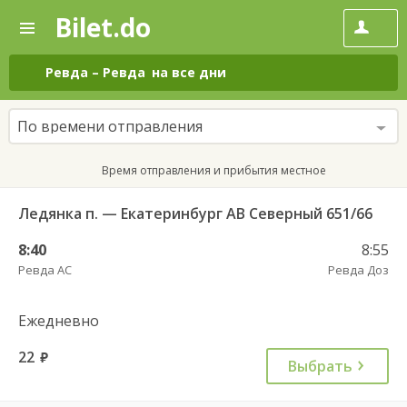
Bilet.do
—
Bilet.do
Поиск
и
покупка
Ревда
–
Ревда
на все дни
билетов
на
автобус
По времени отправления
онлайн
Время отправления и прибытия местное
Ледянка п. — Екатеринбург АВ Северный 651/66
8:40
8:55
Ревда АС
Ревда Доз
Ежедневно
22
руб.
Выбрать