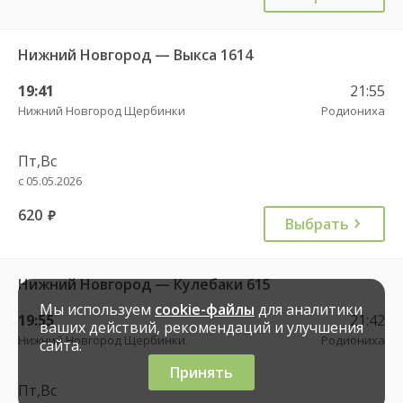
Нижний Новгород — Выкса 1614
19:41
21:55
Нижний Новгород Щербинки
Родиониха
Пт,Вс
с 05.05.2026
620
руб.
Выбрать
Нижний Новгород — Кулебаки 615
Мы используем
cookie-файлы
для аналитики
19:55
21:42
ваших действий, рекомендаций и улучшения
Нижний Новгород Щербинки
Родиониха
сайта.
Принять
Пт,Вс