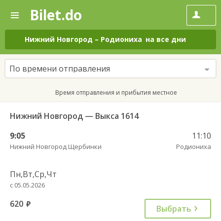
Bilet.do
—
Bilet.do
Поиск
и
покупка
Нижний Новгород
–
Родиониха
на все дни
билетов
на
автобус
По времени отправления
онлайн
Время отправления и прибытия местное
Нижний Новгород — Выкса 1614
9:05
11:10
Нижний Новгород Щербинки
Родиониха
Пн,Вт,Ср,Чт
с 05.05.2026
620
руб.
Выбрать