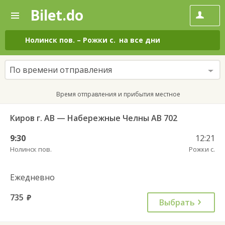
Bilet.do
—
Bilet.do
Поиск
и
покупка
Нолинск пов.
–
Рожки с.
на все дни
билетов
на
автобус
По времени отправления
онлайн
Время отправления и прибытия местное
Киров г. АВ — Набережные Челны АВ 702
9:30
12:21
Нолинск пов.
Рожки с.
Ежедневно
735
руб.
Выбрать