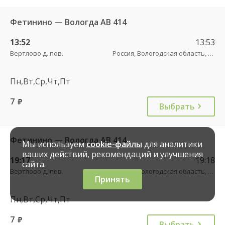
Фетинино — Вологда АВ 414
13:52
13:53
Вертлово д. пов.
Россия, Вологодская область, 19-220ОПМЗ19Н-105 трасса
Пн,Вт,Ср,Чт,Пт
7
руб.
Выбрать
Фетинино — Вологда АВ 414
Мы используем
cookie-файлы
для аналитики
ваших действий, рекомендаций и улучшения
19:17
19:18
сайта.
Вертлово д. пов.
Россия, Вологодская область, 19-220ОПМЗ19Н-105 трасса
Принять
Пн,Вт,Ср,Чт,Пт
7
руб.
Выбрать