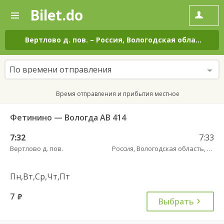
Bilet.do
—
Bilet.do
Поиск
и
покупка
Вертлово д. пов.
–
Россия, Вологодская область, 19-220ОПМЗ19Н-105 трасса
билетов
на
автобус
По времени отправления
онлайн
Время отправления и прибытия местное
Фетинино — Вологда АВ 414
7:32
7:33
Вертлово д. пов.
Россия, Вологодская область, 19-220ОПМЗ19Н-105 трасса
Пн,Вт,Ср,Чт,Пт
7
руб.
Выбрать