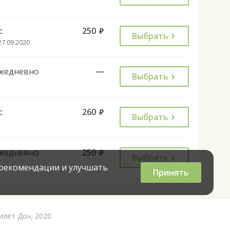
с
250
руб.
Выбрать
27.09.2020
жедневно
—
Выбрать
с
260
руб.
Выбрать
жедневно
250
руб.
Выбрать
 рекомендации и улучшать
Принять
илет До», 2020