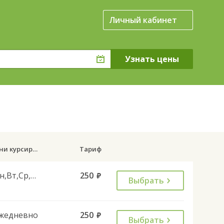
Личный кабинет
Дни курсирования
Тариф
Пн,Вт,Ср,Чт,Пт,Сб
250
руб.
Выбрать
жедневно
250
руб.
Выбрать