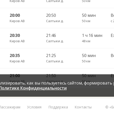
Киров АВ
Салтыки д.
50 км
20:00
20:50
50 мин
В
Киров АВ
Салтыки д.
50 км
с 
20:30
21:46
1 ч 16 мин
Е
Киров АВ
Салтыки д.
48 км
20:35
21:25
50 мин
В
Киров АВ
Салтыки д.
50 км
21:00
21:50
50 мин
Е
Киров АВ
Салтыки д.
50 км
нализировать, как вы пользуетесь сайтом, формировать
Политике Конфиденциальности
Пассажирам
Условия
Поддержка
Контакты
© «Б