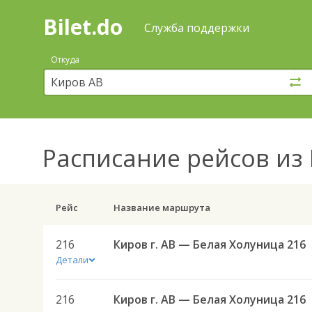
Bilet.do
—
Bilet.do
Поиск
Служба поддержки
и
покупка
Откуда
билетов
на
автобус
онлайн
Расписание рейсов
из 
Рейс
Название маршрута
216
Киров г. АВ — Белая Холуница 216
Детали
216
Киров г. АВ — Белая Холуница 216