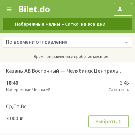
Bilet.do
—
Bilet.do
Поиск
и
покупка
Набережные Челны
–
Сатка
на все дни
билетов
на
автобус
По времени отправления
онлайн
Время отправления и прибытия местное
Казань АВ Восточный — Челябинск Центральный АВ 10213
18:40
3:45
Набережные Челны АВ
Сатка пов.
Ср,Пт,Вс
3 000
руб.
Выбрать