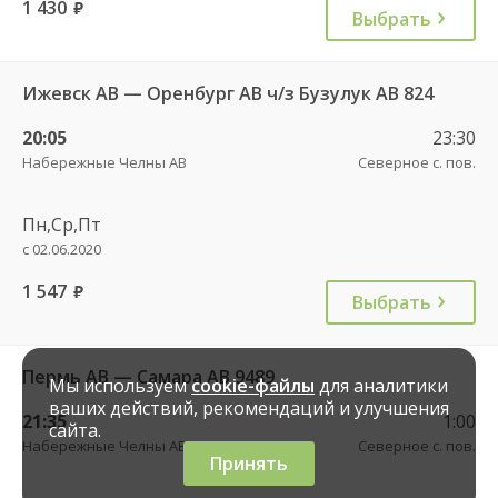
1 430
руб.
Выбрать
Ижевск АВ — Оренбург АВ ч/з Бузулук АВ 824
20:05
23:30
Набережные Челны АВ
Северное с. пов.
Пн,Ср,Пт
с 02.06.2020
1 547
руб.
Выбрать
Пермь АВ — Самара АВ 9489
Мы используем
cookie-файлы
для аналитики
ваших действий, рекомендаций и улучшения
21:35
1:00
сайта.
Набережные Челны АВ
Северное с. пов.
Принять