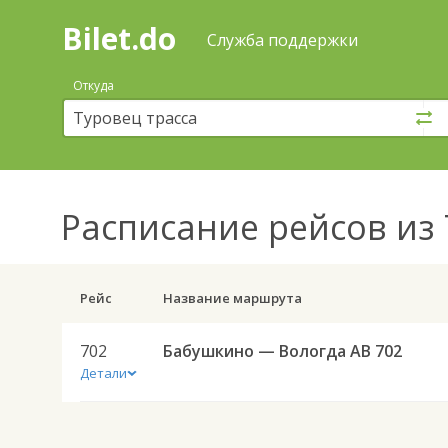
Bilet.do
—
Bilet.do
Поиск
Служба поддержки
и
покупка
Откуда
билетов
на
автобус
онлайн
Расписание рейсов
из 
Рейс
Название маршрута
702
Бабушкино — Вологда АВ 702
Детали