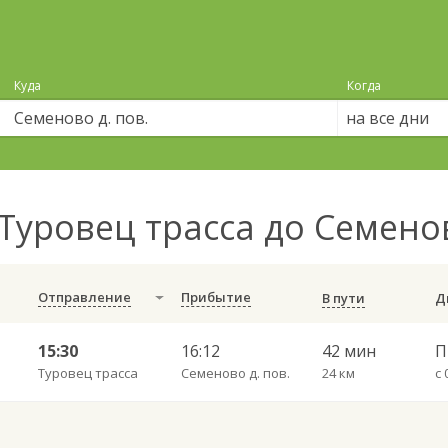
Куда
Когда
на все дни
Туровец трасса до Семенов
Отправление
Прибытие
В пути
15:30
16:12
42 мин
Туровец трасса
Семеново д. пов.
24 км
с 