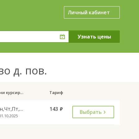
Личный кабинет
о д. пов.
Дни курсирования
Тариф
Пн,Чт,Пт,Сб,Вс
143
руб.
Выбрать
01.10.2025