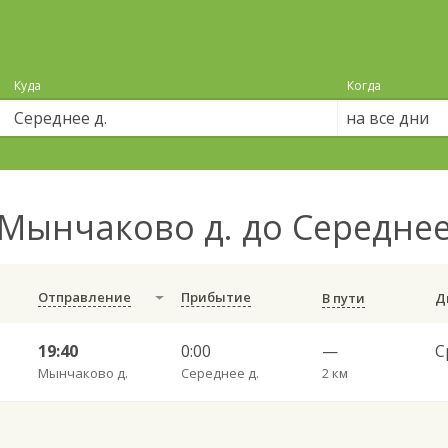
Куда
Когда
на все дни
Мынчаково д. до Середнее
Отправление
Прибытие
В пути
19:40
0:00
—
Мынчаково д.
Середнее д.
2 км