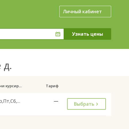
Личный кабинет
 д.
Дни курсирования
Тариф
Ср,Пт,Сб,Вс
—
Выбрать