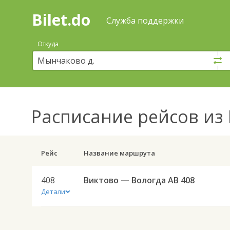
Bilet.do
—
Bilet.do
Поиск
Служба поддержки
и
покупка
Откуда
билетов
на
автобус
онлайн
Расписание рейсов
из 
Рейс
Название маршрута
408
Виктово — Вологда АВ 408
Детали