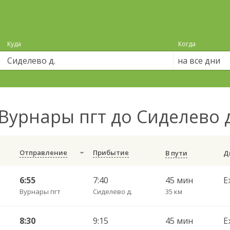
Куда
Когда
на все дни
Вурнары пгт до Сиделево 
Отправление
Прибытие
В пути
6:55
7:40
45 мин
Е
Вурнары пгт
Сиделево д.
35 км
8:30
9:15
45 мин
Е