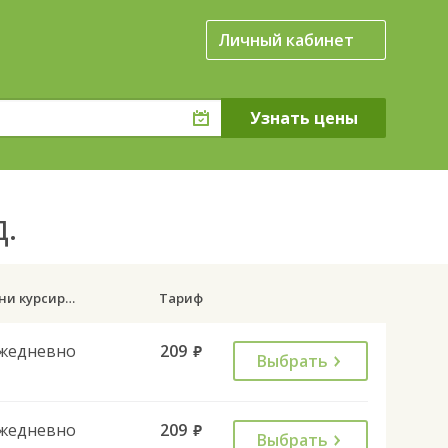
Личный кабинет
д.
Дни курсирования
Тариф
жедневно
209
руб.
Выбрать
жедневно
209
руб.
Выбрать