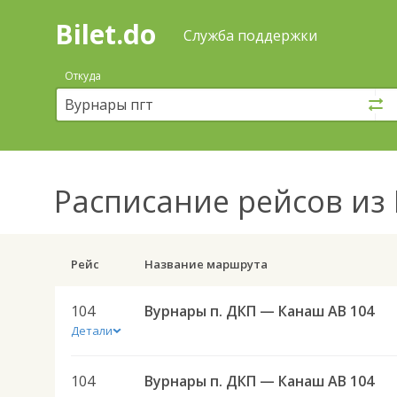
Bilet.do
—
Bilet.do
Поиск
Служба поддержки
и
покупка
Откуда
билетов
на
автобус
онлайн
Расписание рейсов
из 
Рейс
Название маршрута
104
Вурнары п. ДКП — Канаш АВ 104
Детали
104
Вурнары п. ДКП — Канаш АВ 104