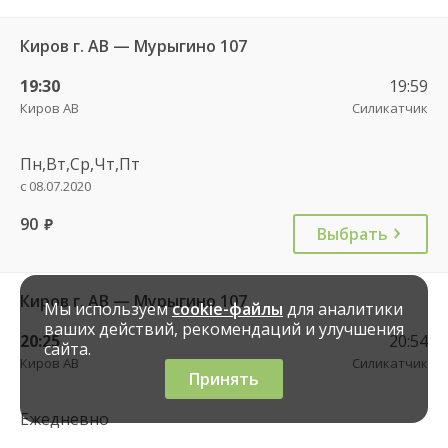
Киров г. АВ — Мурыгино 107
19:30
19:59
Киров АВ
Силикатчик
Пн,Вт,Ср,Чт,Пт
с 08.07.2020
90
руб.
Выбрать
Киров г. АВ — Мурыгино 107
Мы используем
cookie-файлы
для аналитики
ваших действий, рекомендаций и улучшения
20:25
20:54
сайта.
Киров АВ
Силикатчик
Принять
Ежедневно