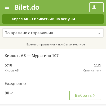
Bilet.do
—
Bilet.do
Поиск
и
покупка
Киров АВ
–
Силикатчик
на все дни
билетов
на
автобус
По времени отправления
онлайн
Время отправления и прибытия местное
Киров г. АВ — Мурыгино 107
5:10
5:39
Киров АВ
Силикатчик
Ежедневно
90
руб.
Выбрать