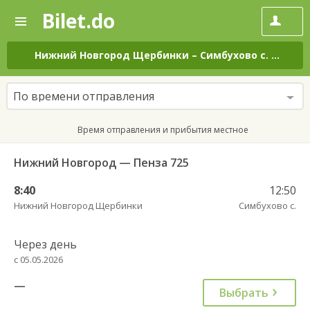
Bilet.do
—
Bilet.do
Поиск
и
покупка
Нижний Новгород Щербинки
–
Симбухово с.
на все
билетов
на
автобус
По времени отправления
онлайн
Время отправления и прибытия местное
Нижний Новгород — Пенза 725
8:40
12:50
Нижний Новгород Щербинки
Симбухово с.
Через день
с 05.05.2026
—
Выбрать