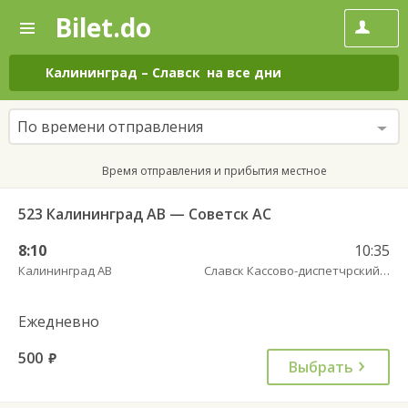
Bilet.do
—
Bilet.do
Поиск
и
покупка
Калининград
–
Славск
на все дни
билетов
на
автобус
По времени отправления
онлайн
Время отправления и прибытия местное
523 Калининград АВ — Советск АС
8:10
10:35
Калининград АВ
Славск Кассово-диспетчрский пункт
Ежедневно
500
руб.
Выбрать