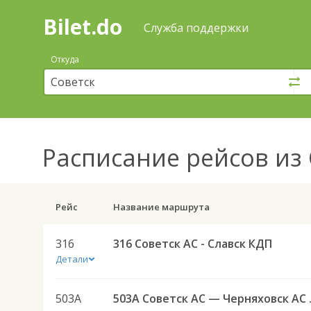
Bilet.do
—
Bilet.do
Поиск
Служба поддержки
и
покупка
Откуда
билетов
на
автобус
онлайн
Расписание рейсов
из 
Рейс
Название маршрута
316
316 Советск АС - Славск КДП
Детали
503А
503А Советск А