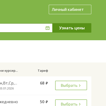
Личный кабинет
Дни курсирования
Тариф
Пн,Вт,Ср,Чт,Пт,Сб
68
руб.
Выбрать
03.01.2026
жедневно
50
руб.
Выбрать