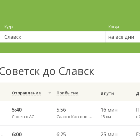
Куда
Когда
на все дни
Советск до Славск
Отправление
Прибытие
В пути
5:40
5:56
16 мин
Советск АС
Славск Кассово-диспетчрский пункт
15 км
с 
С — Черняховск АС ч/з Славск КДП, Большаково п.
6:00
6:25
25 мин
Е