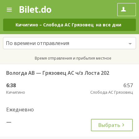
Bilet.do
—
Bilet.do
Поиск
и
покупка
Кичигино
–
Слобода АС Грязовец
на все дни
билетов
на
автобус
По времени отправления
онлайн
Время отправления и прибытия местное
Вологда АВ — Грязовец АС ч/з Лоста 202
6:38
6:57
Кичигино
Слобода АС Грязовец
Ежедневно
—
Выбрать