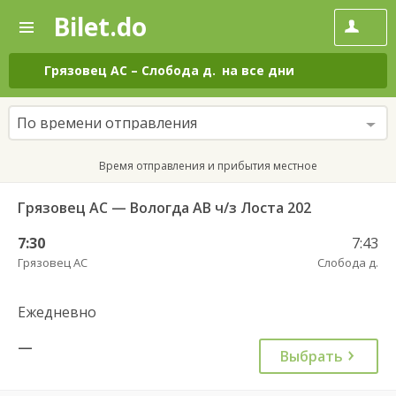
Bilet.do
—
Bilet.do
Поиск
и
покупка
Грязовец АС
–
Слобода д.
на все дни
билетов
на
автобус
По времени отправления
онлайн
Время отправления и прибытия местное
Грязовец АС — Вологда АВ ч/з Лоста 202
7:30
7:43
Грязовец АС
Слобода д.
Ежедневно
—
Выбрать