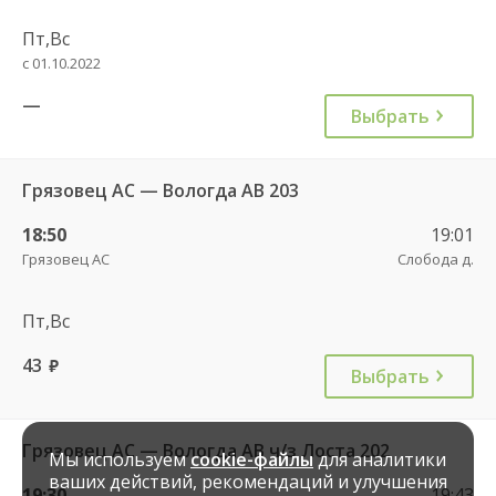
Пт,Вс
с 01.10.2022
—
Выбрать
Грязовец АС — Вологда АВ 203
18:50
19:01
Грязовец АС
Слобода д.
Пт,Вс
43
руб.
Выбрать
Грязовец АС — Вологда АВ ч/з Лоста 202
Мы используем
cookie-файлы
для аналитики
ваших действий, рекомендаций и улучшения
19:30
19:43