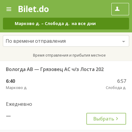
Bilet.do
—
Bilet.do
Поиск
и
покупка
Марково д.
–
Слобода д.
на все дни
билетов
на
автобус
По времени отправления
онлайн
Время отправления и прибытия местное
Вологда АВ — Грязовец АС ч/з Лоста 202
6:40
6:57
Марково д.
Слобода д.
Ежедневно
—
Выбрать