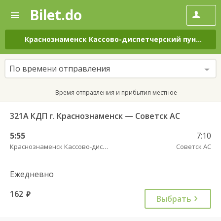
Bilet.do
—
Bilet.do
Поиск
и
покупка
Краснознаменск Кассово-диспетчерский пункт
–
Со
билетов
на
автобус
По времени отправления
онлайн
Время отправления и прибытия местное
321А КДП г. Краснознаменск — Советск АС
5:55
7:10
Краснознаменск Кассово-диспетчерский пункт
Советск АС
Ежедневно
162
руб.
Выбрать