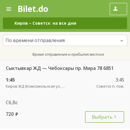
Bilet.do
—
Bilet.do
Поиск
и
покупка
Киров
–
Советск
на все дни
билетов
на
автобус
По времени отправления
онлайн
Время отправления и прибытия местное
Сыктывкар ЖД — Чебоксары пр. Мира 78 6851
1:45
3:45
Киров ЖД (Комсомольская ул, 42)
Советск п. пов.
Сб,Вс
720
руб.
Выбрать