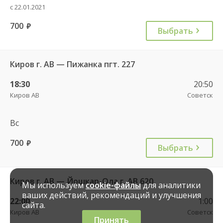
с 22.01.2021
700
руб.
Выбрать
Киров г. АВ — Пижанка пгт. 227
18:30
20:50
Киров АВ
Советск
Вс
700
руб.
Выбрать
Киров г. АВ — Йошкар-Ола г. АВ 620
Мы используем
cookie-файлы
для аналитики
ваших действий, рекомендаций и улучшения
22:00
1:00
сайта.
Киров АВ
Советск
Принять