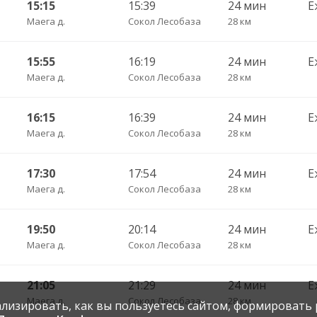
15:15
15:39
24 мин
Е
Маега д.
Сокол Лесобаза
28 км
15:55
16:19
24 мин
Е
Маега д.
Сокол Лесобаза
28 км
16:15
16:39
24 мин
Е
Маега д.
Сокол Лесобаза
28 км
17:30
17:54
24 мин
Е
Маега д.
Сокол Лесобаза
28 км
19:50
20:14
24 мин
Е
Маега д.
Сокол Лесобаза
28 км
21:05
21:29
24 мин
Е
Маега д.
Сокол Лесобаза
28 км
нализировать, как вы пользуетесь сайтом, формировать