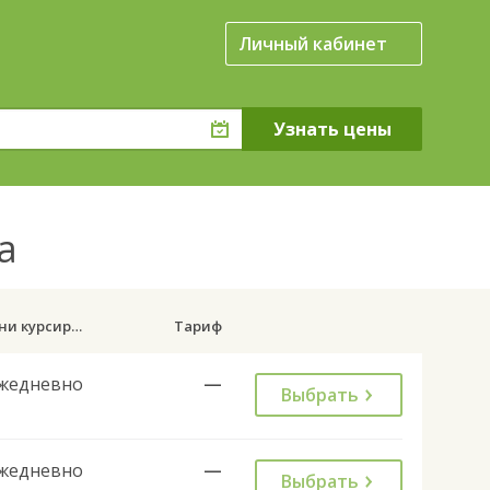
Личный кабинет
за
Дни курсирования
Тариф
жедневно
—
Выбрать
жедневно
—
Выбрать