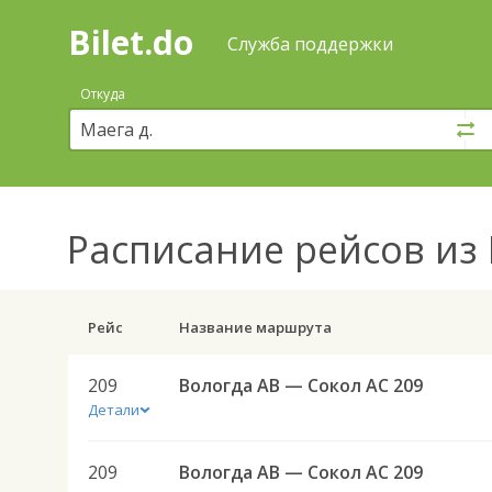
Bilet.do
—
Bilet.do
Поиск
Служба поддержки
и
покупка
Откуда
билетов
на
автобус
онлайн
Расписание рейсов
из 
Рейс
Название маршрута
209
Вологда АВ — Сокол АС 209
Детали
209
Вологда АВ — Сокол АС 209