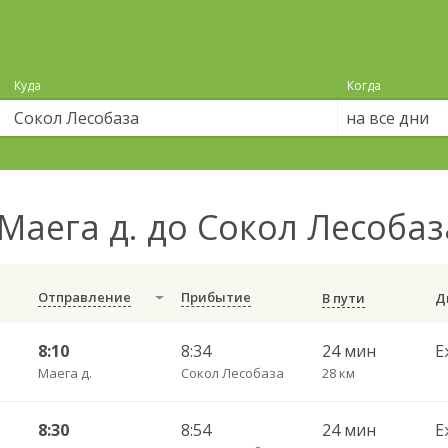
Куда
Когда
на все дни
Маега д. до Сокол Лесоба
Отправление
Прибытие
В пути
8:10
8:34
24 мин
Е
Маега д.
Сокол Лесобаза
28 км
8:30
8:54
24 мин
Е