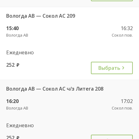
Вологда АВ — Сокол АС 209
15:40
16:32
Вологда АВ
Сокол пов.
Ежедневно
252
руб.
Выбрать
Вологда АВ — Сокол АС ч/з Литега 208
16:20
17:02
Вологда АВ
Сокол пов.
Ежедневно
252
руб.