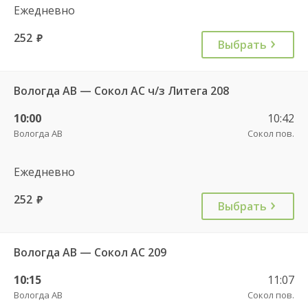
Ежедневно
252
руб.
Выбрать
Вологда АВ — Сокол АС ч/з Литега 208
10:00
10:42
Вологда АВ
Сокол пов.
Ежедневно
252
руб.
Выбрать
Вологда АВ — Сокол АС 209
10:15
11:07
Вологда АВ
Сокол пов.