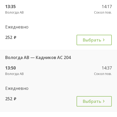
13:35
14:17
Вологда АВ
Сокол пов.
Ежедневно
252
руб.
Выбрать
Вологда АВ — Кадников АС 204
13:50
14:37
Вологда АВ
Сокол пов.
Ежедневно
252
руб.
Выбрать