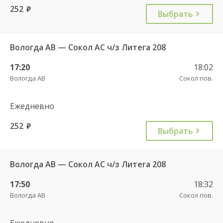
252
руб.
Выбрать
Вологда АВ — Сокол АС ч/з Литега 208
17:20
18:02
Вологда АВ
Сокол пов.
Ежедневно
252
руб.
Выбрать
Вологда АВ — Сокол АС ч/з Литега 208
17:50
18:32
Вологда АВ
Сокол пов.
Ежедневно