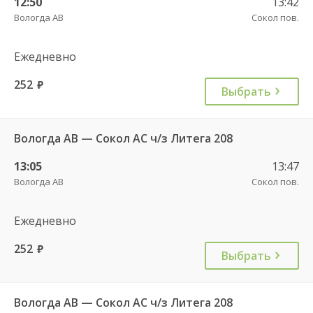
12:50
13:42
Вологда АВ
Сокол пов.
Ежедневно
252
руб.
Выбрать
Вологда АВ — Сокол АС ч/з Литега 208
13:05
13:47
Вологда АВ
Сокол пов.
Ежедневно
252
руб.
Выбрать
Вологда АВ — Сокол АС ч/з Литега 208