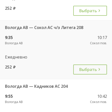
252
руб.
Выбрать
Вологда АВ — Сокол АС ч/з Литега 208
9:35
10:17
Вологда АВ
Сокол пов.
Ежедневно
252
руб.
Выбрать
Вологда АВ — Кадников АС 204
9:55
10:42
Вологда АВ
Сокол пов.