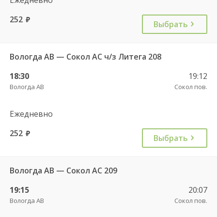
252
руб.
Выбрать
Вологда АВ — Сокол АС ч/з Литега 208
18:30
19:12
Вологда АВ
Сокол пов.
Ежедневно
252
руб.
Выбрать
Вологда АВ — Сокол АС 209
19:15
20:07
Вологда АВ
Сокол пов.