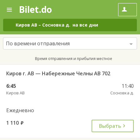
Bilet.do
—
Bilet.do
Поиск
и
покупка
Киров АВ
–
Сосновка д.
на все дни
билетов
на
автобус
По времени отправления
онлайн
Время отправления и прибытия местное
Киров г. АВ — Набережные Челны АВ 702
6:45
11:40
Киров АВ
Сосновка д.
Ежедневно
1 110
руб.
Выбрать