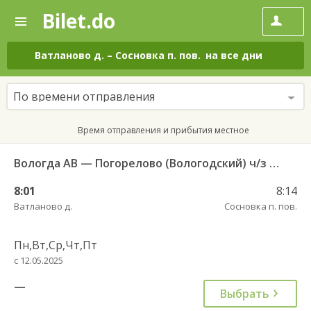
Bilet.do
—
Bilet.do
Поиск
и
покупка
Ватланово д.
–
Сосновка п. пов.
на все дни
билетов
на
автобус
По времени отправления
онлайн
Время отправления и прибытия местное
Вологда АВ — Погорелово (Вологодский) ч/з Новый Источник 422
8:01
8:14
Ватланово д.
Сосновка п. пов.
Пн,Вт,Ср,Чт,Пт
с 12.05.2025
—
Выбрать