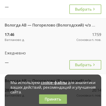
—
Выбрать
Вологда АВ — Погорелово (Вологодский) ч/з Новый Источник 422
17:46
17:59
Ватланово д.
Сосновка п. пов.
Ежедневно
—
Выбрать
Вологда АВ — Погорелово (Вологодский) ч/з Новый Источник 422
Мы используем
cookie-файлы
для аналитики
ваших действий, рекомендаций и улучшения
20:01
20:14
сайта.
Ватланово д.
Сосновка п. пов.
Принять