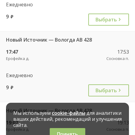
Ежедневно
9
руб.
Выбрать
Новый Источник — Вологда АВ 428
17:47
17:53
Ерофейка д.
Сосновка п.
Ежедневно
9
руб.
Выбрать
Новый Источник — Вологда АВ 428
Мы используем
cookie-файлы
для аналитики
ваших действий, рекомендаций и улучшения
19:07
19:13
сайта.
Ерофейка д.
Сосновка п.
Принять