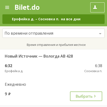
Bilet.do
—
Bilet.do
Поиск
и
покупка
Ерофейка д.
–
Сосновка п.
на все дни
билетов
на
автобус
По времени отправления
онлайн
Время отправления и прибытия местное
Новый Источник — Вологда АВ 428
6:32
6:38
Ерофейка д.
Сосновка п.
Ежедневно
9
руб.
Выбрать