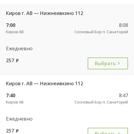
Киров г. АВ — Нижнеивкино 112
7:00
8:08
Киров АВ
Сосновый Бор п. Санаторий
Ежедневно
257
руб.
Выбрать
Киров г. АВ — Нижнеивкино 112
7:40
8:47
Киров АВ
Сосновый Бор п. Санаторий
Ежедневно
257
руб.
Выбрать