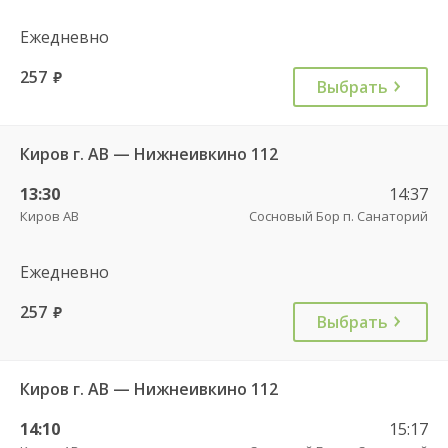
Ежедневно
257
руб.
Выбрать
Киров г. АВ — Нижнеивкино 112
13:30
14:37
Киров АВ
Сосновый Бор п. Санаторий
Ежедневно
257
руб.
Выбрать
Киров г. АВ — Нижнеивкино 112
14:10
15:17