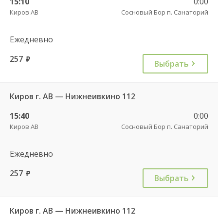
15:10
0:00
Киров АВ
Сосновый Бор п. Санаторий
Ежедневно
257
руб.
Выбрать
Киров г. АВ — Нижнеивкино 112
15:40
0:00
Киров АВ
Сосновый Бор п. Санаторий
Ежедневно
257
руб.
Выбрать
Киров г. АВ — Нижнеивкино 112