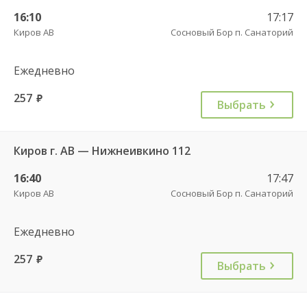
16:10
17:17
Киров АВ
Сосновый Бор п. Санаторий
Ежедневно
257
руб.
Выбрать
Киров г. АВ — Нижнеивкино 112
16:40
17:47
Киров АВ
Сосновый Бор п. Санаторий
Ежедневно
257
руб.
Выбрать