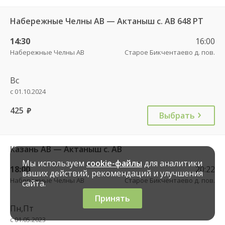
Набережные Челны АВ — Актаныш с. АВ 648 РТ
14:30
16:00
Набережные Челны АВ
Старое Бикчентаево д. пов.
Вс
с 01.10.2024
425
руб.
Выбрать
Казань АВ — Актаныш с. АВ
Мы используем
cookie-файлы
для аналитики
18:00
20:22
ваших действий, рекомендаций и улучшения
Набережные Челны АВ
Старое Бикчентаево д. пов.
сайта.
Принять
Пн,Пт
с 01.05.2023