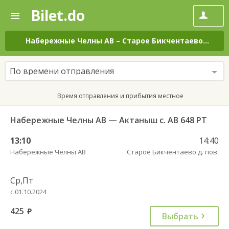
Bilet.do
—
Bilet.do
Поиск
и
покупка
Набережные Челны АВ
–
Старое Бикчентаево д. пов.
билетов
на
автобус
По времени отправления
онлайн
Время отправления и прибытия местное
Набережные Челны АВ — Актаныш с. АВ 648 РТ
13:10
14:40
Набережные Челны АВ
Старое Бикчентаево д. пов.
Ср,Пт
с 01.10.2024
425
руб.
Выбрать