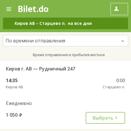
Bilet.do
—
Bilet.do
Поиск
и
покупка
Киров АВ
–
Старцево п.
на все дни
билетов
на
автобус
По времени отправления
онлайн
Время отправления и прибытия местное
Киров г. АВ — Рудничный 247
14:35
0:00
Киров АВ
Старцево п.
Ежедневно
1 050
руб.
Выбрать