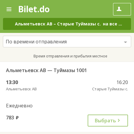
Bilet.do
—
Bilet.do
Поиск
и
покупка
Альметьевск АВ
–
Старые Туймазы с.
на все дни
билетов
на
автобус
По времени отправления
онлайн
Время отправления и прибытия местное
Альметьевск АВ — Туймaзы 1001
13:30
16:20
Альметьевск АВ
Старые Туймазы с.
Ежедневно
783
руб.
Выбрать