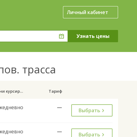
Личный кабинет
пов. трасса
Дни курсирования
Тариф
жедневно
—
Выбрать
жедневно
—
Выбрать