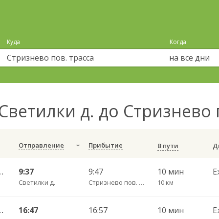
Куда
Когда
на все дни
Светилки д. до Стризнево 
Отправление
Прибытие
В пути
АВ ч/з Светилки 427
9:37
9:47
10 мин
Е
Светилки д.
Стризнево пов. трасса
10 км
АВ ч/з Светилки 427
16:47
16:57
10 мин
Е