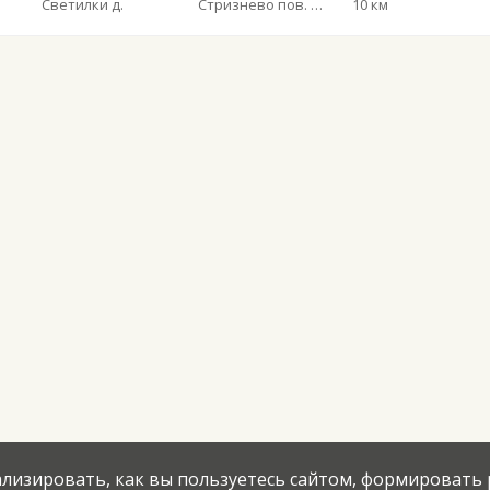
Светилки д.
Стризнево пов. трасса
10 км
нализировать, как вы пользуетесь сайтом, формировать