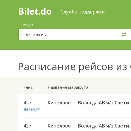
Bilet.do
—
Bilet.do
Поиск
Служба поддержки
и
покупка
Откуда
билетов
на
автобус
онлайн
Расписание рейсов
из 
Рейс
Название маршрута
427
Кипелово — Вологда 
Детали
427
Кипелово — Вологда 