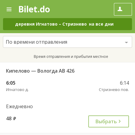
Bilet.do
—
Bilet.do
Поиск
и
покупка
деревня Игнатово
–
Стризнево
на все дни
билетов
на
автобус
По времени отправления
онлайн
Время отправления и прибытия местное
Кипелово — Вологда АВ 426
6:05
6:14
Игнатово д.
Стризнево пов.
Ежедневно
48
руб.
Выбрать