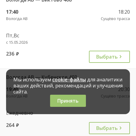
17:40
18:20
Вологда АВ
Сущёво трасса
Пт,Вс
с 15.05.2026
236
руб.
Выбрать
Вологда АВ — Кубенское 403
Мы используем
cookie-файлы
для аналитики
ваших действий, рекомендаций и улучшения
19:40
20:30
сайта.
Вологда АВ
Сущёво трасса
Принять
Ежедневно
264
руб.
Выбрать