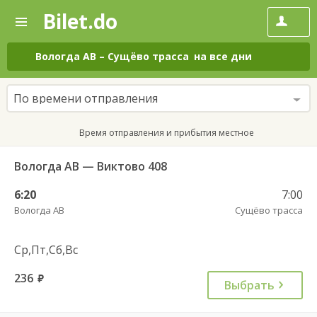
Bilet.do
—
Bilet.do
Поиск
и
покупка
Вологда АВ
–
Сущёво трасса
на все дни
билетов
на
автобус
По времени отправления
онлайн
Время отправления и прибытия местное
Вологда АВ — Виктово 408
6:20
7:00
Вологда АВ
Сущёво трасса
Ср,Пт,Сб,Вс
236
руб.
Выбрать