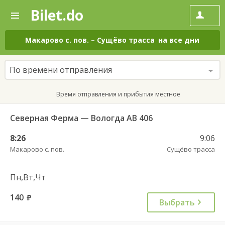
Bilet.do
—
Bilet.do
Поиск
и
покупка
Макарово с. пов.
–
Сущёво трасса
на все дни
билетов
на
автобус
По времени отправления
онлайн
Время отправления и прибытия местное
Северная Ферма — Вологда АВ 406
8:26
9:06
Макарово с. пов.
Сущёво трасса
Пн,Вт,Чт
140
руб.
Выбрать