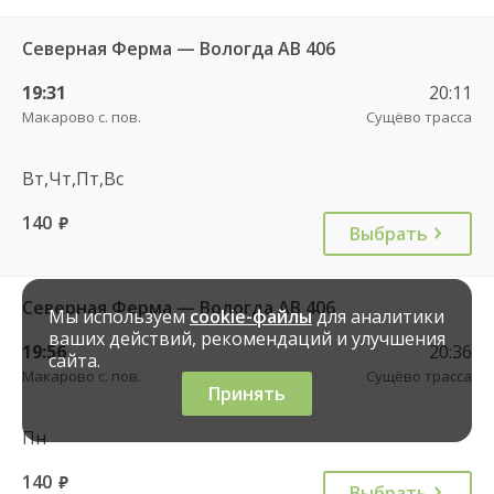
Северная Ферма — Вологда АВ 406
19:31
20:11
Макарово с. пов.
Сущёво трасса
Вт,Чт,Пт,Вс
140
руб.
Выбрать
Северная Ферма — Вологда АВ 406
Мы используем
cookie-файлы
для аналитики
ваших действий, рекомендаций и улучшения
19:56
20:36
сайта.
Макарово с. пов.
Сущёво трасса
Принять
Пн
140
руб.
Выбрать