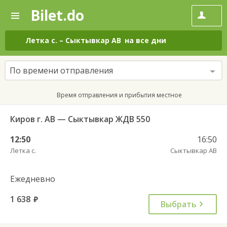
Bilet.do
—
Bilet.do
Поиск
и
покупка
Летка с.
–
Сыктывкар АВ
на все дни
билетов
на
автобус
По времени отправления
онлайн
Время отправления и прибытия местное
Киров г. АВ — Сыктывкар ЖДВ 550
12:50
16:50
Летка с.
Сыктывкар АВ
Ежедневно
1 638
руб.
Выбрать