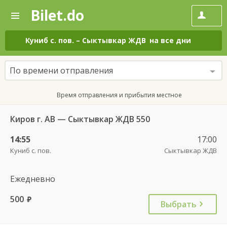
Bilet.do
—
Bilet.do
Поиск
и
покупка
Куниб с. пов.
–
Сыктывкар ЖДВ
на все дни
билетов
на
автобус
По времени отправления
онлайн
Время отправления и прибытия местное
Киров г. АВ — Сыктывкар ЖДВ 550
14:55
17:00
Куниб с. пов.
Сыктывкар ЖДВ
Ежедневно
500
руб.
Выбрать