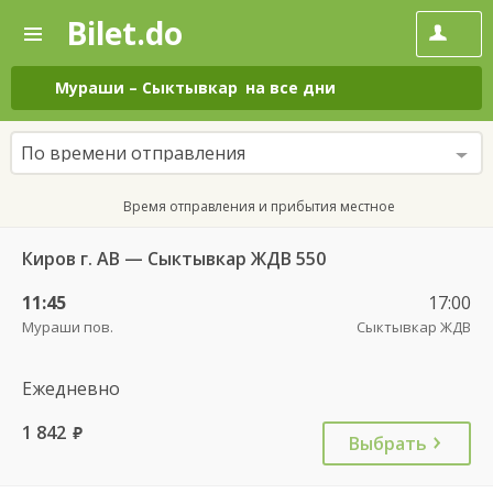
Bilet.do
—
Bilet.do
Поиск
и
покупка
Мураши
–
Сыктывкар
на все дни
билетов
на
автобус
По времени отправления
онлайн
Время отправления и прибытия местное
Киров г. АВ — Сыктывкар ЖДВ 550
11:45
17:00
Мураши пов.
Сыктывкар ЖДВ
Ежедневно
1 842
руб.
Выбрать