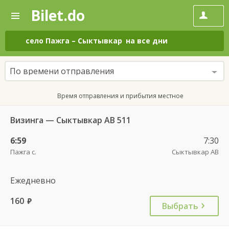
Bilet.do
—
Bilet.do
Поиск
и
покупка
село Пажга
–
Сыктывкар
на все дни
билетов
на
автобус
По времени отправления
онлайн
Время отправления и прибытия местное
Визинга — Сыктывкар АВ 511
6:59
7:30
Пажга с.
Сыктывкар АВ
Ежедневно
160
руб.
Выбрать