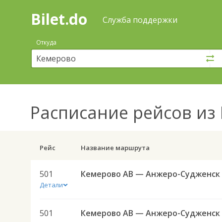
Bilet.do
—
Bilet.do
Поиск
Служба поддержки
и
покупка
Откуда
билетов
на
автобус
онлайн
Расписание рейсов
из 
Рейс
Название маршрута
501
Детали
501