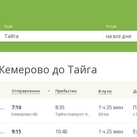
Куда
Когда
на все дни
Кемерово до Тайга
Отправление
Прибытие
В пути
Кемерово АВ — Анжеро-Судженск АС 501
7:10
8:35
1 ч 25 мин
Кемерово АВ
Тайга поворот пов.
69 км
с 
Кемерово АВ — Анжеро-Судженск АС 501
9:15
10:40
1 ч 25 мин
Е