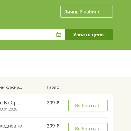
Личный кабинет
Дни курсирования
Тариф
Пн,Вт,Ср,Чт,Пт,Сб
209
руб.
Выбрать
03.01.2026
жедневно
209
руб.
Выбрать