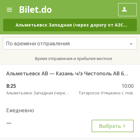
Bilet.do
—
Bilet.do
Поиск
и
покупка
Альметьевск Западная (через дорогу от АЗС Татнефть)
билетов
на
автобус
По времени отправления
онлайн
Время отправления и прибытия местное
Альметьевск АВ — Казань ч/з Чистополь АВ 694
8:25
10:00
Альметьевск Западная (через дорогу от АЗС Татнефть)
Татарское Утяшкино с. пов.
Ежедневно
—
Выбрать