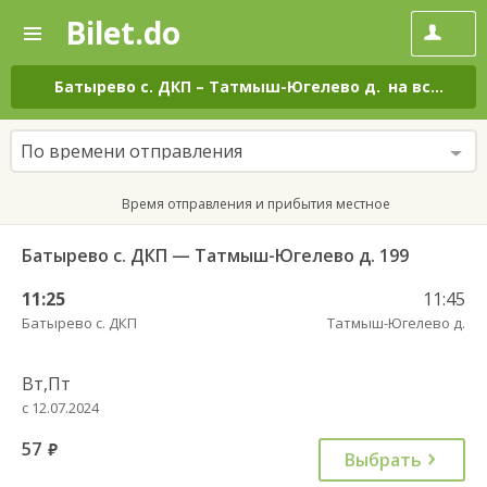
Bilet.do
—
Bilet.do
Поиск
и
покупка
Батырево с. ДКП
–
Татмыш-Югелево д.
на все дни
билетов
на
автобус
По времени отправления
онлайн
Время отправления и прибытия местное
Батырево с. ДКП — Татмыш-Югелево д. 199
11:25
11:45
Батырево с. ДКП
Татмыш-Югелево д.
Вт,Пт
с 12.07.2024
57
руб.
Выбрать