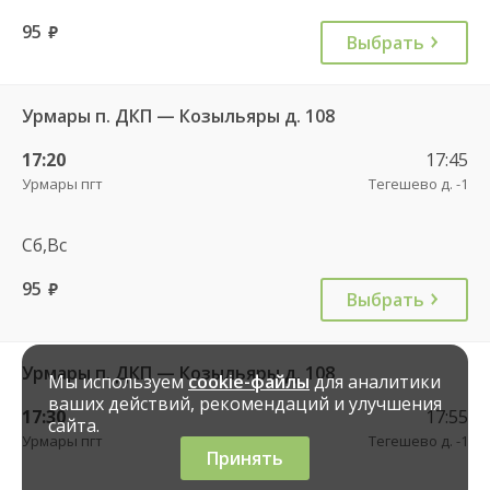
95
руб.
Выбрать
Урмары п. ДКП — Козыльяры д. 108
17:20
17:45
Урмары пгт
Тегешево д. -1
Сб,Вс
95
руб.
Выбрать
Урмары п. ДКП — Козыльяры д. 108
Мы используем
cookie-файлы
для аналитики
ваших действий, рекомендаций и улучшения
17:30
17:55
сайта.
Урмары пгт
Тегешево д. -1
Принять