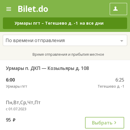
Bilet.do
—
Bilet.do
Поиск
и
покупка
Урмары пгт
–
Тегешево д. -1
на все дни
билетов
на
автобус
По времени отправления
онлайн
Время отправления и прибытия местное
Урмары п. ДКП — Козыльяры д. 108
6:00
6:25
Урмары пгт
Тегешево д. -1
Пн,Вт,Ср,Чт,Пт
с 01.07.2023
95
руб.
Выбрать